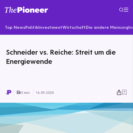
Top News
Politik
Investment
Wirtschaft
Die andere Meinung
In
Schneider vs. Reiche: Streit um die
Energiewende
3 min.
16.09.2025