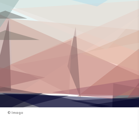
©
Imago