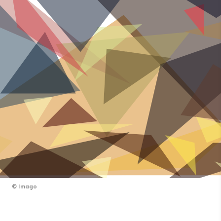
©
Imago