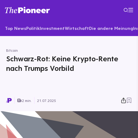
Top News
Politik
Investment
Wirtschaft
Die andere Meinung
In
Bitcoin
Schwarz-Rot: Keine Krypto-Rente
nach Trumps Vorbild
2 min.
21.07.2025