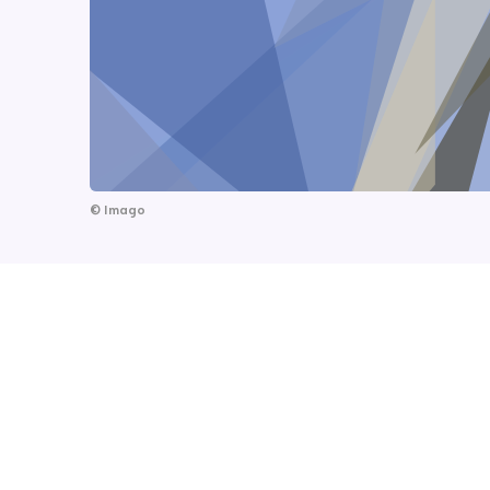
©
Imago