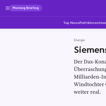
Morning Briefing
Top News
Politik
Investme
Energie
Siemens
Der Dax-Konz
Überraschung 
Milliarden-I
Windtochter G
weiter real.