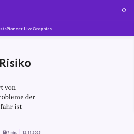
sts
Pioneer Live
Graphics
Risiko
rt von
Probleme der
fahr ist
7 min.
12.11.2025