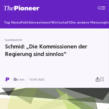
Top News
Politik
Investment
Wirtschaft
Die andere Meinung
In
Sozialsystem
Schmid: „Die Kommissionen der
Regierung sind sinnlos“
2 min.
10.09.2025