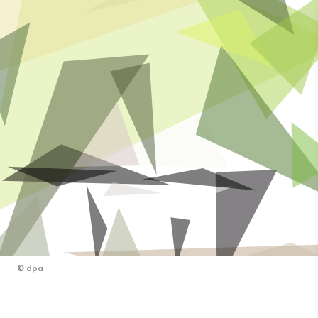
©
dpa