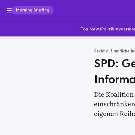
Morning Briefing
Top News
Politik
Investme
Recht auf amtliche I
SPD: G
Informa
Die Koalitio
einschränken
eigenen Reih