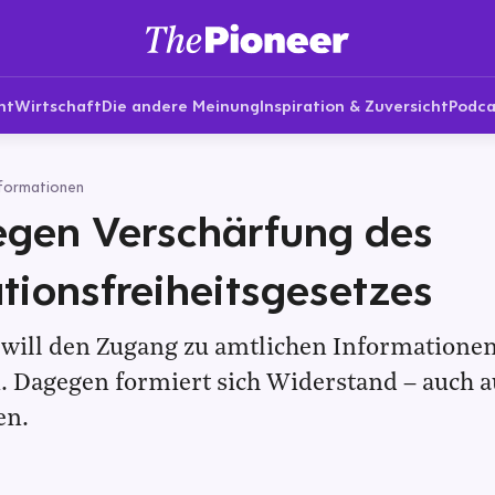
nt
Wirtschaft
Die andere Meinung
Inspiration & Zuversicht
Podca
nformationen
egen Verschärfung des
tionsfreiheitsgesetzes
n will den Zugang zu amtlichen Informatione
. Dagegen formiert sich Widerstand – auch a
en.