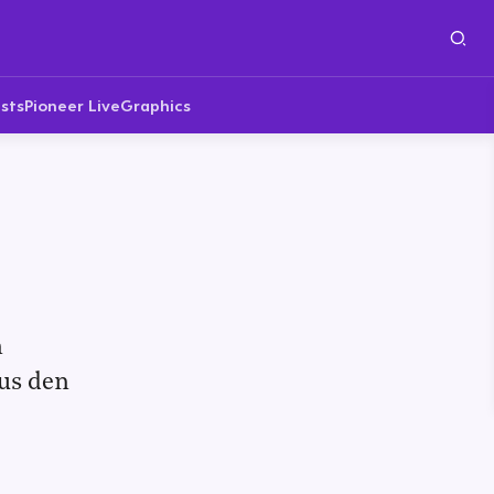
sts
Pioneer Live
Graphics
n
us den