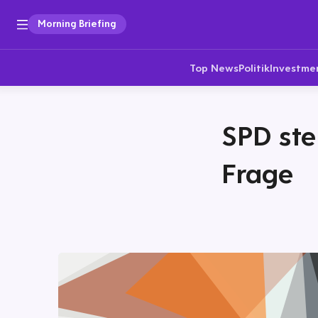
Morning Briefing
Top News
Politik
Investme
SPD ste
Frage