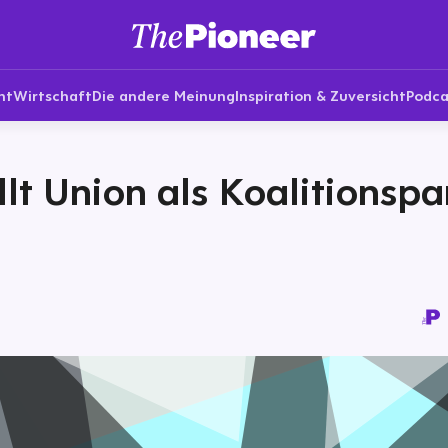
nt
Wirtschaft
Die andere Meinung
Inspiration & Zuversicht
Podca
llt Union als Koalitionspa