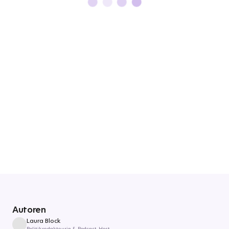
Autoren
Laura Block
Politikredakteurin & Podcast-Host