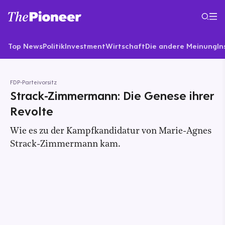
Top News
Politik
Investment
Wirtschaft
Die andere Meinung
In
FDP-Parteivorsitz
Strack-Zimmermann: Die Genese ihrer
Revolte
Wie es zu der Kampfkandidatur von Marie-Agnes
Strack-Zimmermann kam.