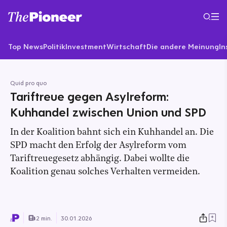
Top News
Politik
Investment
Wirtschaft
Die andere Meinung
In
Quid pro quo
Tariftreue gegen Asylreform:
Kuhhandel zwischen Union und SPD
In der Koalition bahnt sich ein Kuhhandel an. Die
SPD macht den Erfolg der Asylreform vom
Tariftreuegesetz abhängig. Dabei wollte die
Koalition genau solches Verhalten vermeiden.
2 min.
30.01.2026