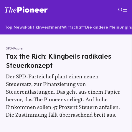
Top News
Politik
Investment
Wirtschaft
Die andere Meinung
In
SPD-Papier
Tax the Rich: Klingbeils radikales
Steuerkonzept
Der SPD-Parteichef plant einen neuen
Steuersatz, zur Finanzierung von
Steuerentlastungen. Das geht aus einem Papier
hervor, das The Pioneer vorliegt. Auf hohe
Einkommen sollen 47 Prozent Steuern anfallen.
Die Zustimmung fällt überraschend breit aus.