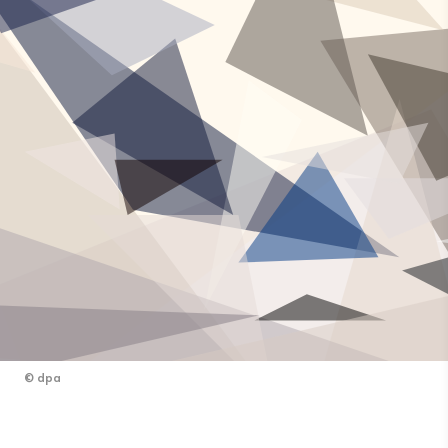
©
dpa