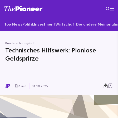
Top News
Politik
Investment
Wirtschaft
Die andere Meinung
In
Bunderechnungshof
Technisches Hilfswerk: Planlose
Geldspritze
1 min.
01.10.2025