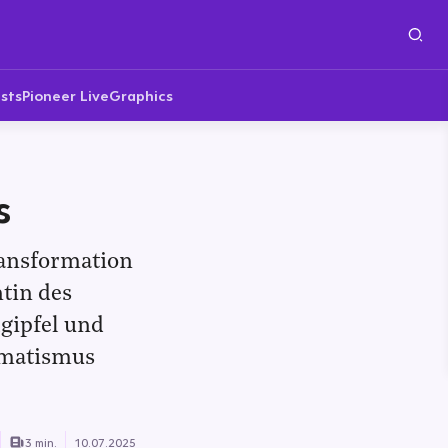
sts
Pioneer Live
Graphics
s
ransformation
ntin des
gipfel und
gmatismus
3 min.
10.07.2025