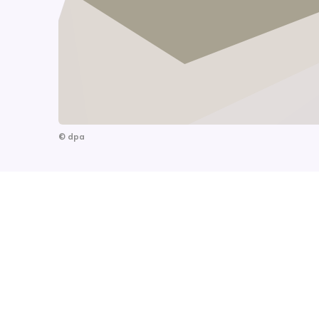
©
dpa