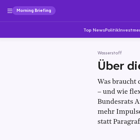
Morning Briefing
Top News
Politik
Investme
Wasserstoff
Über di
Was braucht d
– und wie flex
Bundesrats An
mehr Impulse
statt Paragraf