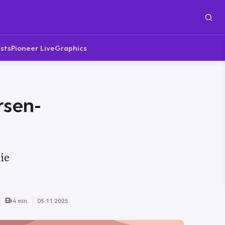
sts
Pioneer Live
Graphics
rsen-
ie
4 min.
05.11.2025