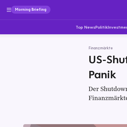
Morning Briefing
Top News
Politik
Investme
Finanzmärkte
US-Shut
Panik
Der Shutdown 
Finanzmärkte