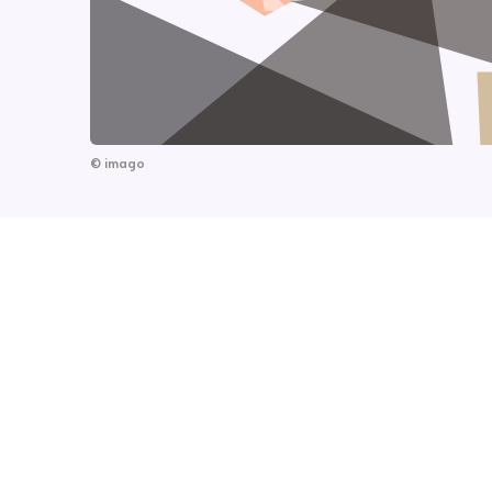
©
imago