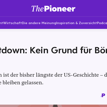
nt
Wirtschaft
Die andere Meinung
Inspiration & Zuversicht
Podca
down: Kein Grund für Bö
ist der bisher längste der US-Geschichte – d
 bleiben gelassen.