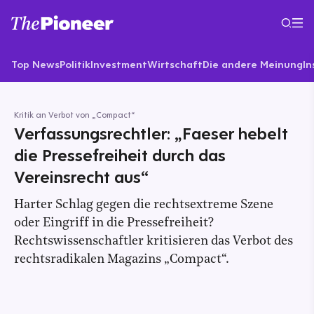
Top News
Politik
Investment
Wirtschaft
Die andere Meinung
In
Kritik an Verbot von „Compact“
Verfassungsrechtler: „Faeser hebelt
die Pressefreiheit durch das
Vereinsrecht aus“
Harter Schlag gegen die rechtsextreme Szene
oder Eingriff in die Pressefreiheit?
Rechtswissenschaftler kritisieren das Verbot des
rechtsradikalen Magazins „Compact“.