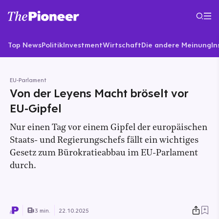
Top News
Politik
Investment
Wirtschaft
Die andere Meinung
In
EU-Parlament
Von der Leyens Macht bröselt vor
EU-Gipfel
Nur einen Tag vor einem Gipfel der europäischen
Staats- und Regierungschefs fällt ein wichtiges
Gesetz zum Bürokratieabbau im EU-Parlament
durch.
3 min.
22.10.2025