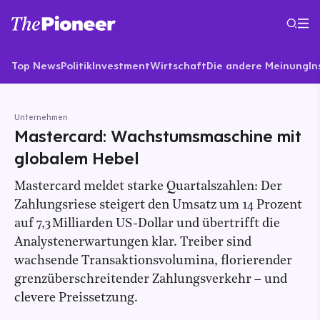
Top News
Politik
Investment
Wirtschaft
Die andere Meinung
In
Unternehmen
Mastercard: Wachstumsmaschine mit
globalem Hebel
Mastercard meldet starke Quartalszahlen: Der
Zahlungsriese steigert den Umsatz um 14 Prozent
auf 7,3 Milliarden US-Dollar und übertrifft die
Analystenerwartungen klar. Treiber sind
wachsende Transaktionsvolumina, florierender
grenzüberschreitender Zahlungsverkehr – und
clevere Preissetzung.