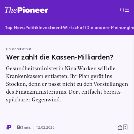
Top News
Politik
Investment
Wirtschaft
Die andere Meinung
In
Haushaltsstreit
Wer zahlt die Kassen-Milliarden?
Gesundheitsministerin Nina Warken will die
Krankenkassen entlasten. Ihr Plan gerät ins
Stocken, denn er passt nicht zu den Vorstellungen
des Finanzministeriums. Dort entfacht bereits
spürbarer Gegenwind.
3 min.
12.02.2026