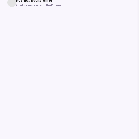
Rasmus Buchsteiner
Chefkorrespondent ThePioneer