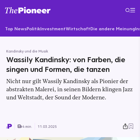
Top News
Politik
Investment
Wirtschaft
Die andere Meinung
In
Kandinsky und die Musik
Wassily Kandinsky: von Farben, die
singen und Formen, die tanzen
Nicht nur gilt Wassily Kandinsky als Pionier der
abstrakten Malerei, in seinen Bildern klingen Jazz
und Weltstadt, der Sound der Moderne.
4 min.
11.03.2025