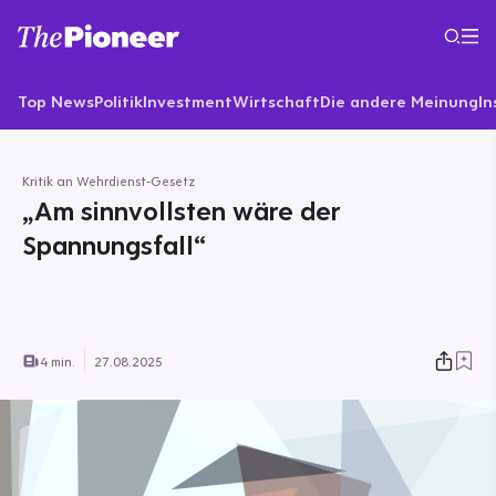
Top News
Politik
Investment
Wirtschaft
Die andere Meinung
In
Kritik an Wehrdienst-Gesetz
„Am sinnvollsten wäre der
Spannungsfall“
4 min.
27.08.2025