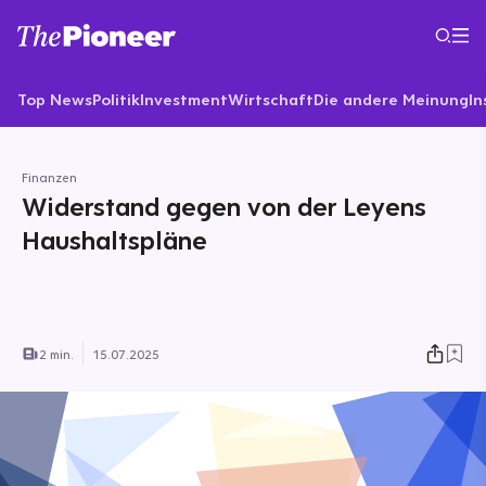
Top News
Politik
Investment
Wirtschaft
Die andere Meinung
In
Finanzen
Widerstand gegen von der Leyens
Haushaltspläne
2 min.
15.07.2025