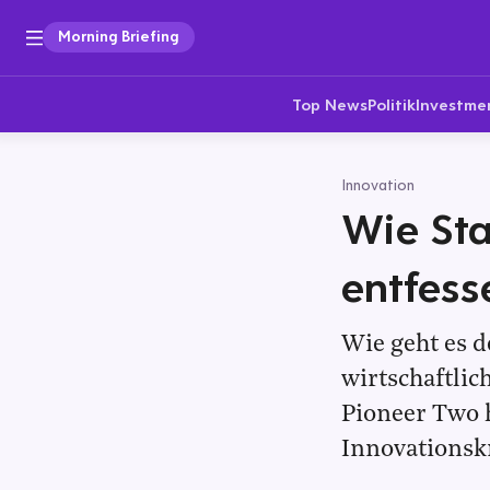
Morning Briefing
Top News
Politik
Investme
Innovation
Wie Sta
entfess
Wie geht es d
wirtschaftli
Pioneer Two 
Innovationskr