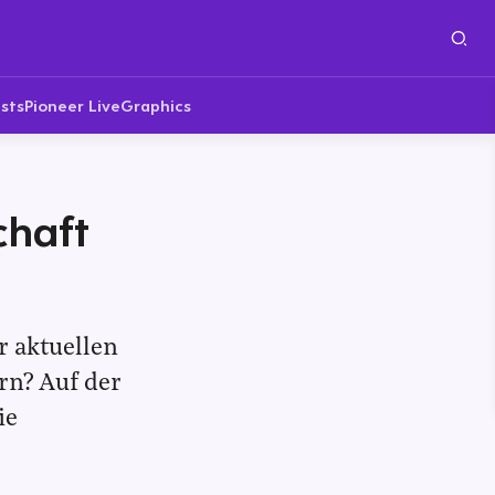
sts
Pioneer Live
Graphics
chaft
r aktuellen
rn? Auf der
ie