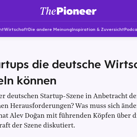
nt
Wirtschaft
Die andere Meinung
Inspiration & Zuversicht
Podca
rtups die deutsche Wirts
eln können
er deutschen Startup-Szene in Anbetracht de
chen Herausforderungen? Was muss sich ände
hat Alev Doğan mit führenden Köpfen über d
aft der Szene diskutiert.