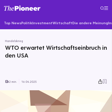
Top News
Politik
Investment
Wirtschaft
Die andere Meinung
In
Handelskrieg
WTO erwartet Wirtschaftseinbruch in
den USA
2 min.
16.04.2025