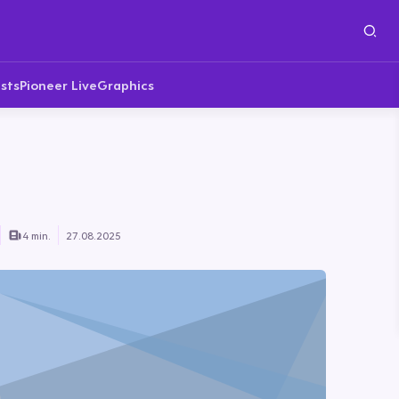
sts
Pioneer Live
Graphics
4 min.
27.08.2025