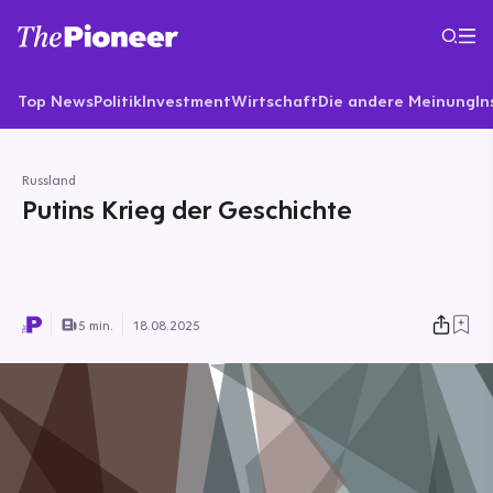
Top News
Politik
Investment
Wirtschaft
Die andere Meinung
In
Russland
Putins Krieg der Geschichte
5 min.
18.08.2025