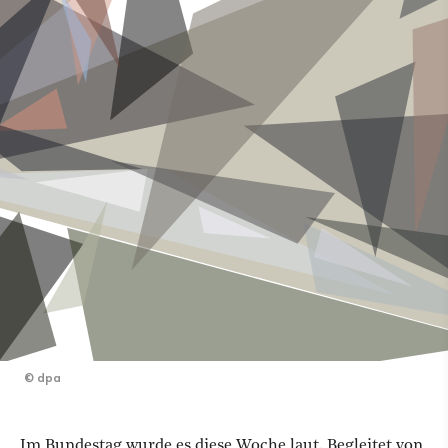
©
dpa
Im Bundestag wurde es diese Woche laut. Begleitet von