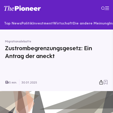
Top News
Politik
Investment
Wirtschaft
Die andere Meinung
In
Migrationsdebatte
Zustrombegrenzungsgesetz: Ein
Antrag der aneckt
5 min.
30.01.2025