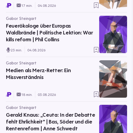
17 min.
04.08.2026
Gabor Steingart
Feuerökologe über Europas
Waldbrände | Politische Lektion: War
kills reform | Phil Collins
23 min.
04.08.2026
Gabor Steingart
Medien als Merz-Retter: Ein
Missverständnis
18 min.
03.08.2026
Gabor Steingart
Gerald Knaus: „Ceuta: In der Debatte
fehlt Ehrlichkeit” | Bas, Söder und die
Rentenreform | Anne Schwedt