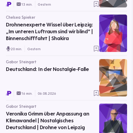
13 min.
Gestern
Chelsea Spieker
Drohnenexperte Wissel über Leipzig:
„Im unteren Luftraum sind wir blind” |
Binnenschifffahrt | Shakira
20 min.
Gestern
Gabor Steingart
Deutschland: In der Nostalgie-Falle
16 min.
06.08.2026
Gabor Steingart
Veronika Grimm über Anpassung an
Klimawandel | Nostalgisches
Deutschland | Drohne von Leipzig