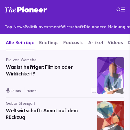
Top News
Politik
Investment
Wirtschaft
Die andere Meinung
In
Alle Beiträge
Briefings
Podcasts
Artikel
Videos
Pia von Wersebe
Was ist heftiger: Fiktion oder
Wirklichkeit?
25 min.
Heute
Gabor Steingart
Weltwirtschaft: Armut auf dem
Rückzug