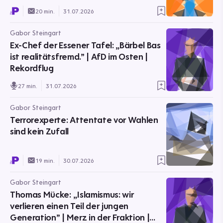
20 min.
31.07.2026
Gabor Steingart
Ex-Chef der Essener Tafel: „Bärbel Bas
ist realitätsfremd.” | AfD im Osten |
Rekordflug
27 min.
31.07.2026
Gabor Steingart
Terrorexperte: Attentate vor Wahlen
sind kein Zufall
19 min.
30.07.2026
Gabor Steingart
Thomas Mücke: „Islamismus: wir
verlieren einen Teil der jungen
Generation” | Merz in der Fraktion |