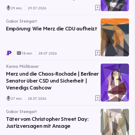
Winkler
29 min.
29.07.2026
Gabor Steingart
Empörung: Wie Merz die CDU aufheizt
18 min.
28.07.2026
Karina Mößbauer
Merz und die Chaos-Rochade | Berliner
Senator über CSD und Sicherheit |
Venedigs Cashcow
27 min.
28.07.2026
Gabor Steingart
Täter vom Christopher Street Day:
Justizversagen mit Ansage