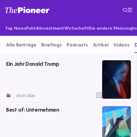
Top News
Politik
Investment
Wirtschaft
Die andere Meinung
In
Alle Beiträge
Briefings
Podcasts
Artikel
Videos
Ein Jahr Donald Trump
20.01.2026
Best of: Unternehmen