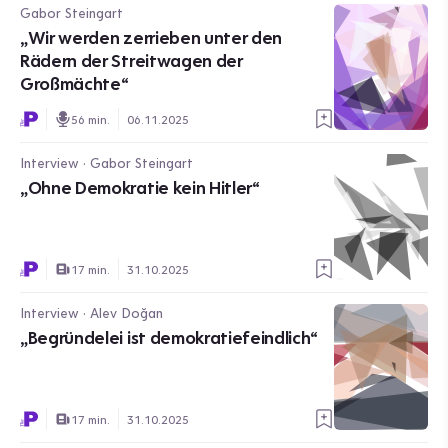
Gabor Steingart
„Wir werden zerrieben unter den
Rädern der Streitwagen der
Großmächte“
56 min.
06.11.2025
Interview · Gabor Steingart
„Ohne Demokratie kein Hitler“
17 min.
31.10.2025
Interview · Alev Doğan
„Begründelei ist demokratiefeindlich“
17 min.
31.10.2025