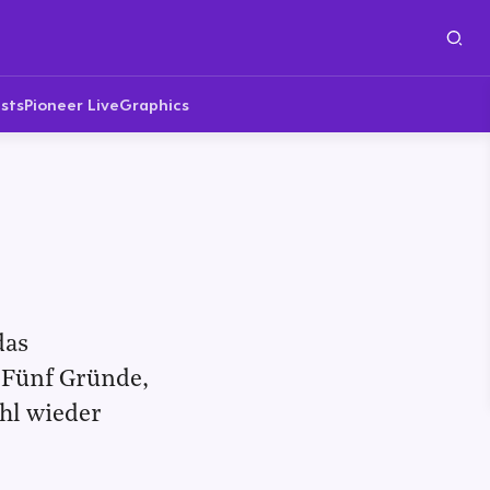
sts
Pioneer Live
Graphics
das
 Fünf Gründe,
hl wieder