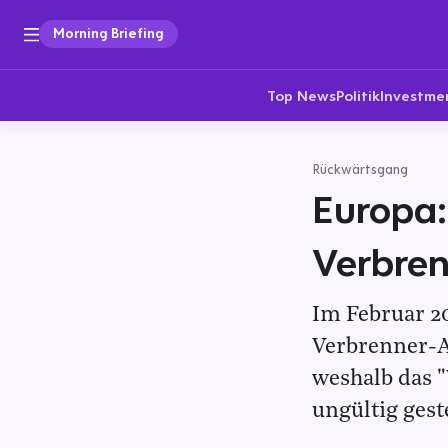
Morning Briefing
Top News
Politik
Investme
Rückwärtsgang
Europa:
Verbre
Im Februar 2
Verbrenner-A
weshalb das 
ungültig ges