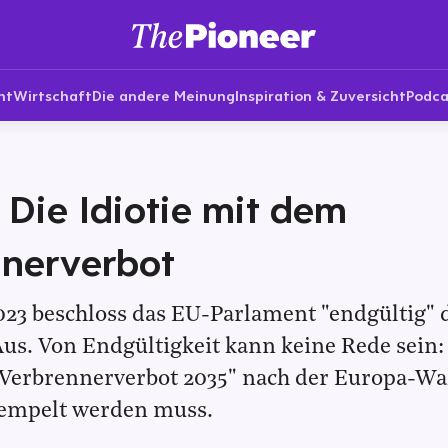
nt
Wirtschaft
Die andere Meinung
Inspiration & Zuversicht
Podca
 Die Idiotie mit dem
nnerverbot
023 beschloss das EU-Parlament "endgültig" 
us. Von Endgültigkeit kann keine Rede sein:
"Verbrennerverbot 2035" nach der Europa-Wa
tempelt werden muss.