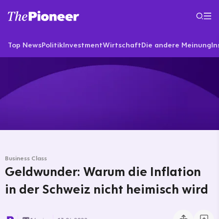
Top News
Politik
Investment
Wirtschaft
Die andere Meinung
In
Business Class
Geldwunder: Warum die Inflation
in der Schweiz nicht heimisch wird