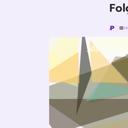
Fol
13