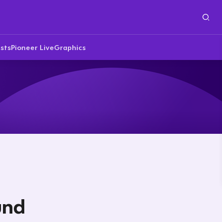
sts
Pioneer Live
Graphics
und