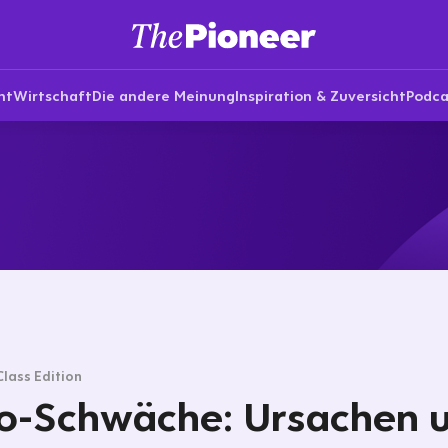
nt
Wirtschaft
Die andere Meinung
Inspiration & Zuversicht
Podca
Class Edition
o-Schwäche: Ursachen 