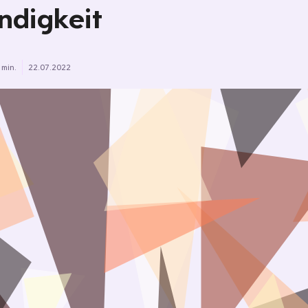
digkeit
 min.
22.07.2022