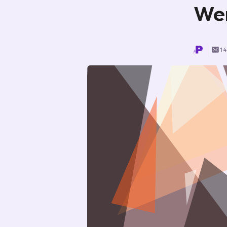
Wen
14