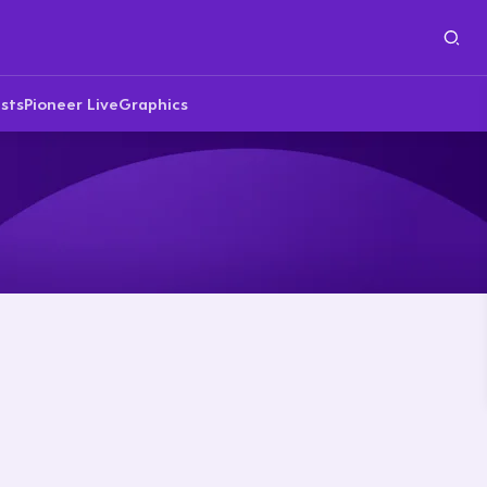
sts
Pioneer Live
Graphics