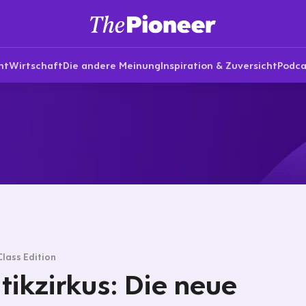
nt
Wirtschaft
Die andere Meinung
Inspiration & Zuversicht
Podca
Class Edition
itikzirkus: Die neue