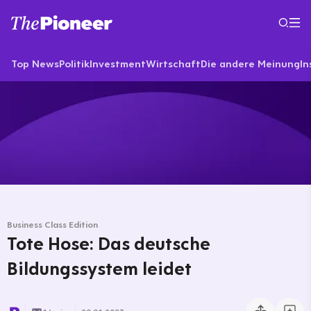
Top News
Politik
Investment
Wirtschaft
Die andere Meinung
In
Business Class Edition
Tote Hose: Das deutsche
Bildungssystem leidet