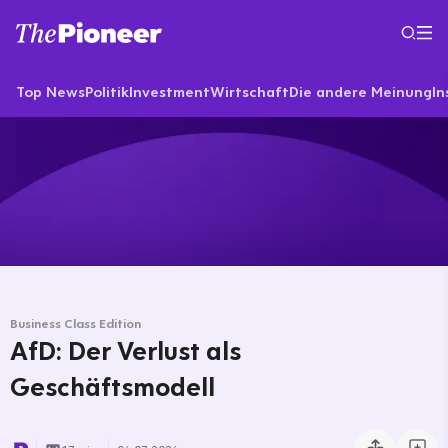
Top News
Politik
Investment
Wirtschaft
Die andere Meinung
In
Business Class Edition
AfD: Der Verlust als
Geschäftsmodell