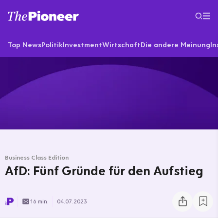
Top News
Politik
Investment
Wirtschaft
Die andere Meinung
In
Business Class Edition
AfD: Fünf Gründe für den Aufstieg
16 min.
04.07.2023