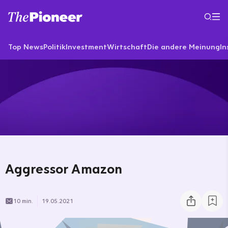
Top News
Politik
Investment
Wirtschaft
Die andere Meinung
In
Aggressor Amazon
10 min.
19.05.2021