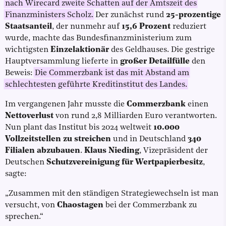
nach Wirecard zweite Schatten auf der Amtszeit des
Finanzministers Scholz.
Der zunächst rund
25-prozentige
Staatsanteil
, der nunmehr auf
15,6 Prozent
reduziert
wurde, machte das Bundesfinanzministerium zum
wichtigsten
Einzelaktionär
des Geldhauses. Die gestrige
Hauptversammlung lieferte in
großer Detailfülle
den
Beweis:
Die Commerzbank ist das mit Abstand am
schlechtesten geführte Kreditinstitut des Landes.
Im vergangenen Jahr musste die
Commerzbank
einen
Nettoverlust
von rund 2,8 Milliarden Euro verantworten.
Nun plant das Institut bis 2024 weltweit
10.000
Vollzeitstellen zu streichen
und in Deutschland
340
Filialen
abzubauen
.
Klaus Nieding
, Vizepräsident der
Deutschen
Schutzvereinigung für Wertpapierbesitz
,
sagte:
„Zusammen mit den ständigen Strategiewechseln ist man
versucht, von
Chaostagen
bei der Commerzbank zu
sprechen.“