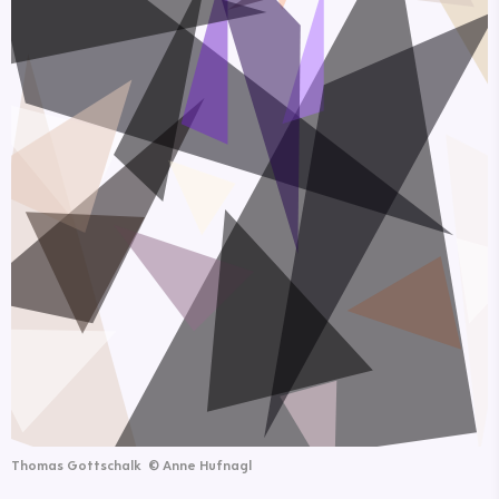
Thomas Gottschalk
©
Anne Hufnagl