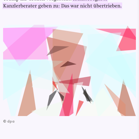
Kanzlerberater geben zu: Das war nicht übertrieben.
©
dpa