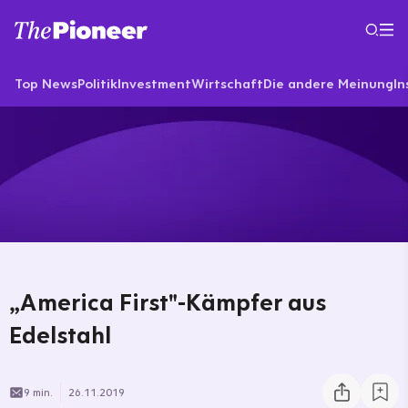
Top News
Politik
Investment
Wirtschaft
Die andere Meinung
In
„America First"-Kämpfer aus
Edelstahl
9 min.
26.11.2019