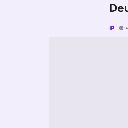
Deu
14