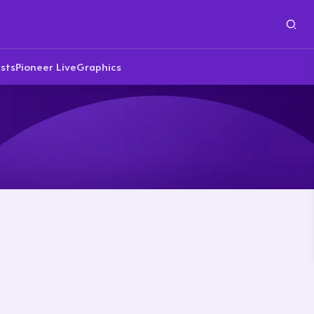
sts
Pioneer Live
Graphics