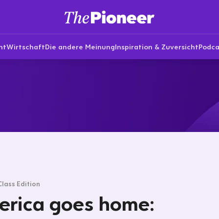
nt
Wirtschaft
Die andere Meinung
Inspiration & Zuversicht
Podca
Class Edition
rica goes home: