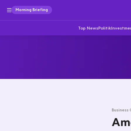
Morning Briefing
Top News
Politik
Investme
Business 
Ame