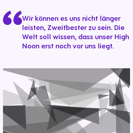
Wir können es uns nicht länger
leisten, Zweitbester zu sein. Die
Welt soll wissen, dass unser High
Noon erst noch vor uns liegt.