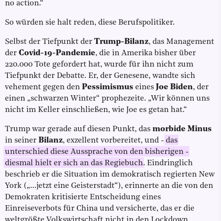
no action.“
So würden sie halt reden, diese Berufspolitiker.
Selbst der Tiefpunkt der
Trump-Bilanz
, das Management
der
Covid-19-Pandemie
, die in Amerika bisher über
220.000 Tote gefordert hat, wurde für ihn nicht zum
Tiefpunkt der Debatte. Er, der Genesene, wandte sich
vehement gegen den
Pessimismus
eines
Joe Biden
, der
einen „schwarzen Winter“ prophezeite. „Wir können uns
nicht im Keller einschließen, wie Joe es getan hat.“
Trump war gerade auf diesen Punkt, das
morbide Minus
in seiner
Bilanz
, exzellent vorbereitet, und -
das
unterschied diese Aussprache von den bisherigen -
diesmal hielt er sich an das Regiebuch
. Eindringlich
beschrieb er die Situation im demokratisch regierten New
York („…jetzt eine Geisterstadt“), erinnerte an die von den
Demokraten kritisierte Entscheidung eines
Einreiseverbots für China und versicherte, das er die
weltgrößte Volkswirtschaft nicht in den Lockdown