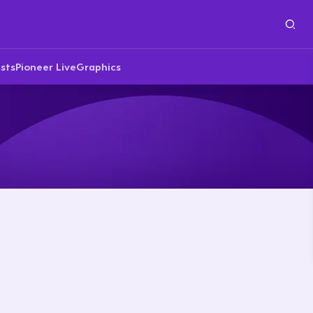
sts
Pioneer Live
Graphics