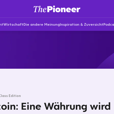
nt
Wirtschaft
Die andere Meinung
Inspiration & Zuversicht
Podca
Class Edition
coin: Eine Währung wird