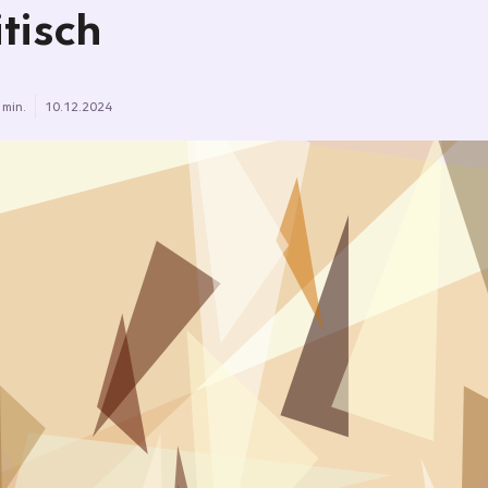
itisch
 min.
10.12.2024