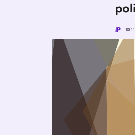
pol
11