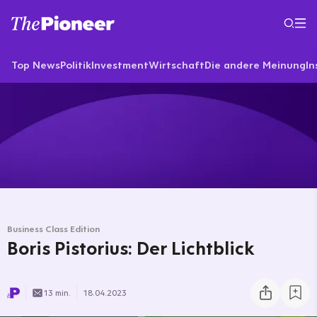
Top News
Politik
Investment
Wirtschaft
Die andere Meinung
In
Business Class Edition
Boris Pistorius: Der Lichtblick
13 min.
18.04.2023