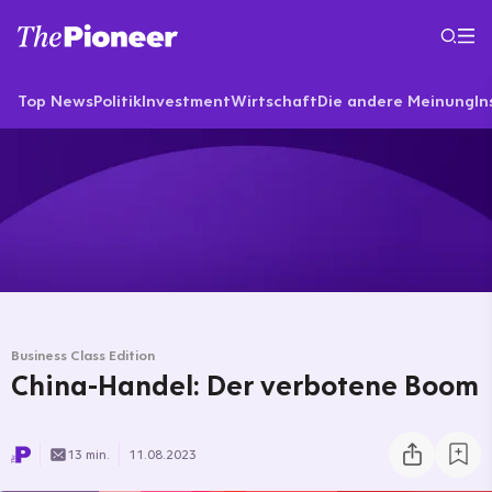
Top News
Politik
Investment
Wirtschaft
Die andere Meinung
In
Business Class Edition
China-Handel: Der verbotene Boom
13 min.
11.08.2023