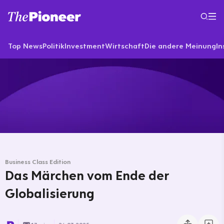
Top News
Politik
Investment
Wirtschaft
Die andere Meinung
In
Business Class Edition
Das Märchen vom Ende der
Globalisierung