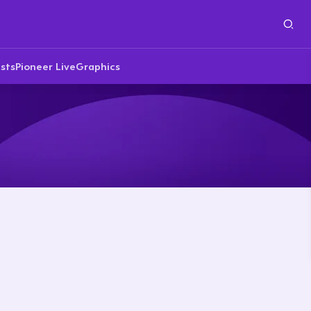
sts
Pioneer Live
Graphics