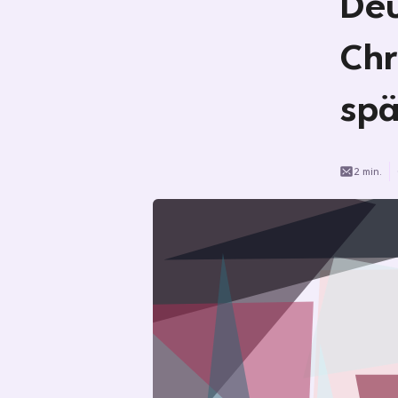
Deu
Chr
spä
2 min.