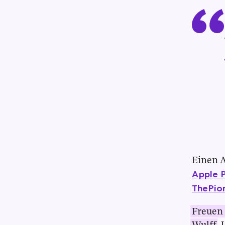
Einen A
Apple 
ThePion
Freuen 