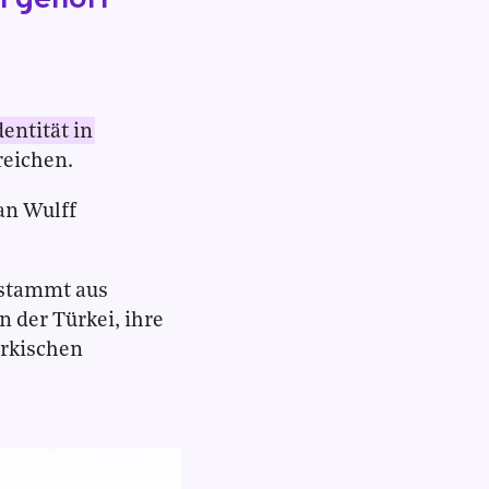
entität in
reichen.
an Wulff
r stammt aus
 der Türkei, ihre
ürkischen