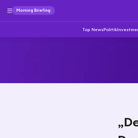
Morning Briefing
Top News
Politik
Investme
„De