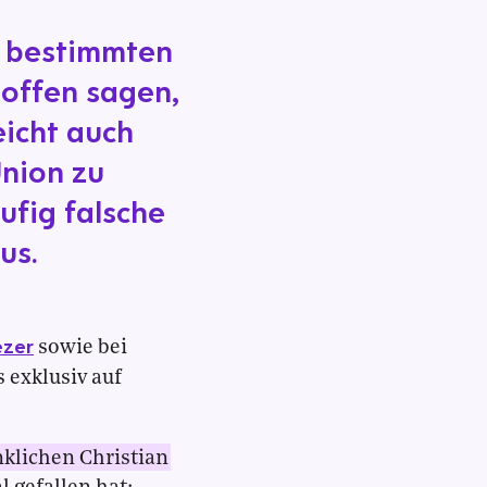
n bestimmten
 offen sagen,
eicht auch
Union zu
ufig falsche
us.
zer
sowie bei
s exklusiv auf
nklichen Christian