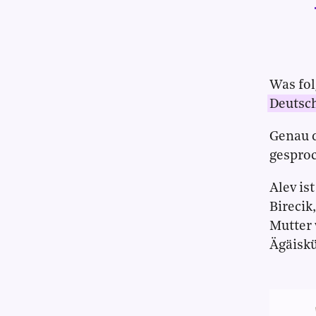
Was fol
Deutsc
Genau 
gespro
Alev is
Birecik
Mutter 
Ägäiskü