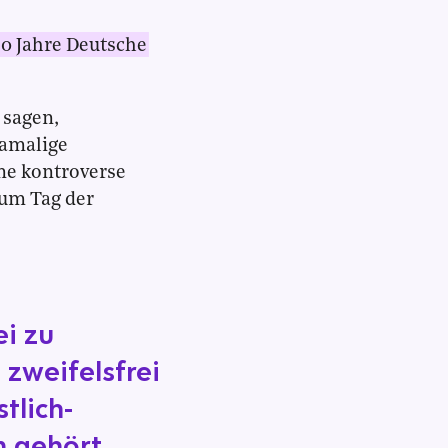
30 Jahre Deutsche
 sagen,
damalige
ine kontroverse
zum Tag der
ei zu
zweifelsfrei
tlich-
m gehört