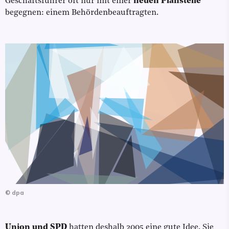
Geschäftsführer oft nur mit einer
neuen Planstelle
begegnen: einem Behördenbeauftragten.
©
dpa
Union und SPD
hatten deshalb 2005 eine gute Idee. Sie