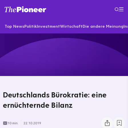
Top News
Politik
Investment
Wirtschaft
Die andere Meinung
In
Deutschlands Bürokratie: eine
ernüchternde Bilanz
10 min.
22.10.2019