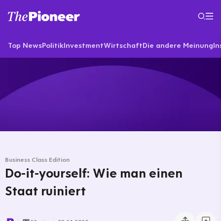
Top News
Politik
Investment
Wirtschaft
Die andere Meinung
In
Business Class Edition
Do-it-yourself: Wie man einen
Staat ruiniert