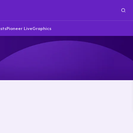
sts
Pioneer Live
Graphics