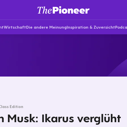
nt
Wirtschaft
Die andere Meinung
Inspiration & Zuversicht
Podca
Class Edition
n Musk: Ikarus verglüht