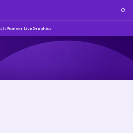
sts
Pioneer Live
Graphics