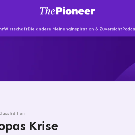
nt
Wirtschaft
Die andere Meinung
Inspiration & Zuversicht
Podca
Class Edition
opas Krise