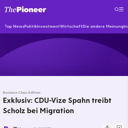
Top News
Politik
Investment
Wirtschaft
Die andere Meinung
In
Business Class Edition
Exklusiv: CDU-Vize Spahn treibt
Scholz bei Migration