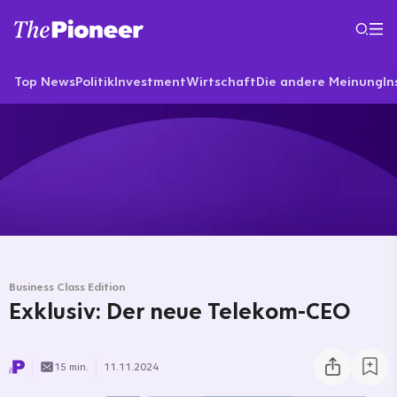
Top News
Politik
Investment
Wirtschaft
Die andere Meinung
In
Business Class Edition
Exklusiv: Der neue Telekom-CEO
15 min.
11.11.2024